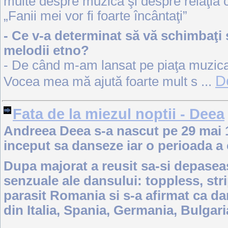
multe despre muzica şi despre relaţia cu
„Fanii mei vor fi foarte încântaţi”
- Ce v-a determinat să vă schimbaţi 
melodii etno?
- De când m-am lansat pe piaţa muzica
De
Vocea mea mă ajută foarte mult s
...
Fata de la miezul noptii - Deea
Andreea Deea s-a nascut pe 29 mai 19
inceput sa danseze iar o perioada a 
Dupa majorat a reusit sa-si depaseasca
senzuale ale dansului: toppless, stri
parasit Romania si s-a afirmat ca da
din Italia, Spania, Germania, Bulgari