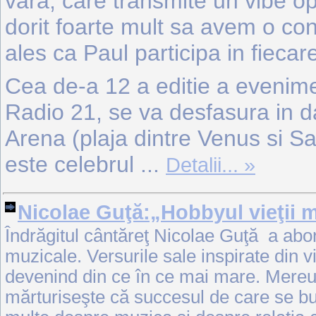
vara, care transmite un vibe op
dorit foarte mult sa avem o con
ales ca Paul participa in fiecare
Cea de-a 12 a editie a evenime
Radio 21, se va desfasura in da
Arena (plaja dintre Venus si Sat
este celebrul
...
Detalii... »
Nicolae Guţă:„Hobbyul vieţii 
Îndrăgitul cântăreţ Nicolae Guţă a abor
muzicale. Versurile sale inspirate din v
devenind din ce în ce mai mare. Mereu 
mărturiseşte că succesul de care se bu