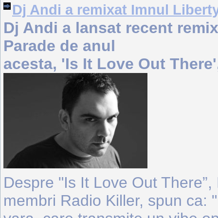
Dj Andi a remixat Imnul Liberty
Dj Andi a lansat recent remixu
Parade de anul
acesta, 'Is It Love Out There'
Despre "Is It Love Out There”, 
membri Radio Killer, spun ca: "