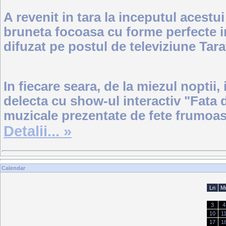
A revenit in tara la inceputul acestu
bruneta focoasa cu forme perfecte in
difuzat pe postul de televiziune Tara
In fiecare seara, de la miezul noptii,
delecta cu show-ul interactiv "Fata d
muzicale prezentate de fete frumoase 
Detalii... »
Calendar
Ln
M
3
4
10
1
17
1