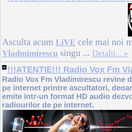
Asculta acum
cele mai noi m
LiVE
singu
...
Vladmimirescu
Detalii... »
!!!ATENTIE!!! Radio Vox Fm Vl
Radio Vox Fm Vladimirescu revine di
pe internet printre ascultatori, de
emite intr-un format HD audio dezvol
radiourilor de pe internet.