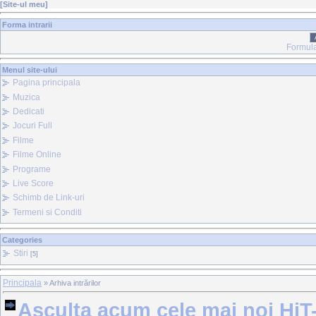
[
Site-ul meu
]
Forma intrarii
Formula
Menul site-ului
Pagina principala
Muzica
Dedicati
Jocuri Full
Filme
Filme Online
Programe
Live Score
Schimb de Link-uri
Termeni si Conditi
Categories
Stiri
[5]
Principala
»
Arhiva intrărilor
Asculta acum cele mai noi HiT-ur